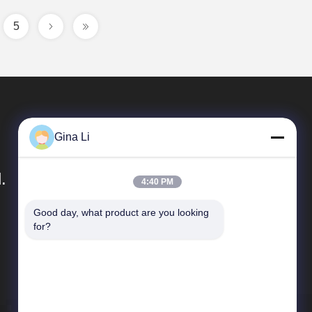
5
Gina Li
.
4:40 PM
Good day, what product are you looking 
Tautan Langsung
for?
Profil Perusahaan
Tur Pabrik
Kontrol kualitas