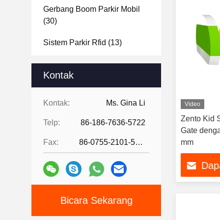
Gerbang Boom Parkir Mobil
(30)
Sistem Parkir Rfid
(13)
Bollard Naik Hidraulik
(26)
Kontak
Pembuka Pintu Otomatis
(6)
Kontak:
Ms. Gina Li
Video
Kunci Ruang Parkir
(8)
Zento Kid S
Telp:
86-186-7636-5722
Terminal Pengenalan Wajah
Gate denga
(10)
Fax:
86-0755-2101-5736
mm
Berjalan Melalui Detektor
Dap
Logam
(6)
Pemindai Bagasi Sinar X
(5)
Bicara Sekarang