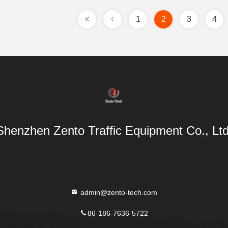
1
2
3
4
Shenzhen Zento Traffic Equipment Co., Ltd
admin@zento-tech.com
86-186-7636-5722