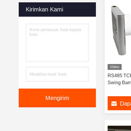
Kirimkan Kami
Video
RS485 TCP
Swing Barr
Mengirim
Dap