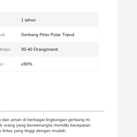
1 tahun
uk:
Gerbang Pintu Putar Tripod
intas:
30-40 Orang/menit
n:
≤90%
en dan aman di berbagai lingkungan.gerbang ini
uk orang yang berwenangIa memiliki kecepatan
u lintas yang tinggi dengan mudah.