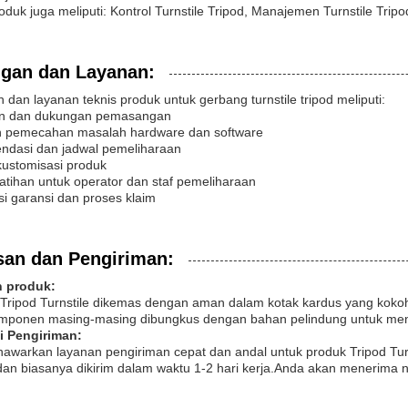
roduk juga meliputi: Kontrol Turnstile Tripod, Manajemen Turnstile Tripo
gan dan Layanan:
dan layanan teknis produk untuk gerbang turnstile tripod meliputi:
an dan dukungan pemasangan
n pemecahan masalah hardware dan software
ndasi dan jadwal pemeliharaan
 kustomisasi produk
latihan untuk operator dan staf pemeliharaan
si garansi dan proses klaim
an dan Pengiriman:
 produk:
Tripod Turnstile dikemas dengan aman dalam kotak kardus yang kokoh
ponen masing-masing dibungkus dengan bahan pelindung untuk men
i Pengiriman:
awarkan layanan pengiriman cepat dan andal untuk produk Tripod Tur
 dan biasanya dikirim dalam waktu 1-2 hari kerja.Anda akan menerima