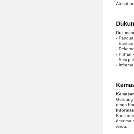
Atribut p
Dukun
Dukungan 
- Pandu
- Bantua
- Rekome
- Pilihan
- Sesi pe
- Informa
Kemas
Kemasan
Gerbang 
aman.Kom
Informas
Kami men
diterima
Anda.