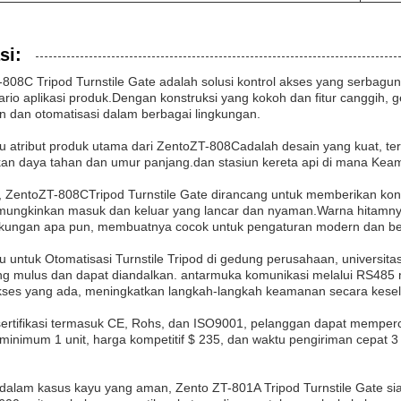
si:
-808C Tripod Turnstile Gate adalah solusi kontrol akses yang serbag
rio aplikasi produk.Dengan konstruksi yang kokoh dan fitur canggih, ge
 dan otomatisasi dalam berbagai lingkungan.
u atribut produk utama dari Zento
ZT-808C
adalah desain yang kuat, terb
an daya tahan dan umur panjang.dan stasiun kereta api di mana Keama
u, Zento
ZT-808C
Tripod Turnstile Gate dirancang untuk memberikan kont
ungkinkan masuk dan keluar yang lancar dan nyaman.Warna hitamn
gkungan apa pun, membuatnya cocok untuk pengaturan modern dan be
u untuk Otomatisasi Turnstile Tripod di gedung perusahaan, universitas
ang mulus dan dapat diandalkan. antarmuka komunikasi melalui RS48
akses yang ada, meningkatkan langkah-langkah keamanan secara kese
rtifikasi termasuk CE, Rohs, dan ISO9001, pelanggan dapat mempercay
minimum 1 unit, harga kompetitif $ 235, dan waktu pengiriman cepat 
dalam kasus kayu yang aman, Zento ZT-801A Tripod Turnstile Gate si