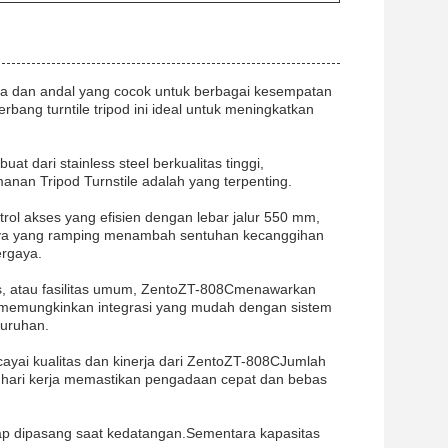
una dan andal yang cocok untuk berbagai kesempatan
rbang turntile tripod ini ideal untuk meningkatkan
uat dari stainless steel berkualitas tinggi,
nan Tripod Turnstile adalah yang terpenting.
rol akses yang efisien dengan lebar jalur 550 mm,
ya yang ramping menambah sentuhan kecanggihan
rgaya.
, atau fasilitas umum, Zento
ZT-808C
menawarkan
5 memungkinkan integrasi yang mudah dengan sistem
luruhan.
ai kualitas dan kinerja dari Zento
ZT-808C
Jumlah
3 hari kerja memastikan pengadaan cepat dan bebas
ap dipasang saat kedatangan.Sementara kapasitas