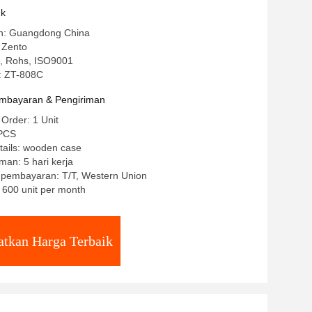
uk
gin: Guangdong China
 Zento
CE, Rohs, ISO9001
: ZT-808C
mbayaran & Pengiriman
 Order: 1 Unit
/PCS
tails: wooden case
man: 5 hari kerja
t pembayaran: T/T, Western Union
: 600 unit per month
tkan Harga Terbaik