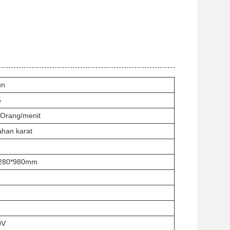
un
5
 Orang/menit
ahan karat
280*980mm
0V