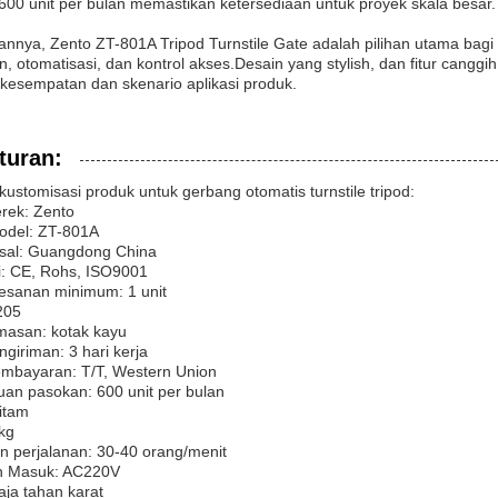
00 unit per bulan memastikan ketersediaan untuk proyek skala besar.
nnya, Zento ZT-801A Tripod Turnstile Gate adalah pilihan utama bagi 
 otomatisasi, dan kontrol akses.Desain yang stylish, dan fitur canggi
 kesempatan dan skenario aplikasi produk.
turan:
ustomisasi produk untuk gerbang otomatis turnstile tripod:
ek: Zento
del: ZT-801A
sal: Guangdong China
si: CE, Rohs, ISO9001
esanan minimum: 1 unit
205
emasan: kotak kayu
giriman: 3 hari kerja
embayaran: T/T, Western Union
n pasokan: 600 unit per bulan
itam
kg
n perjalanan: 30-40 orang/menit
n Masuk: AC220V
ja tahan karat