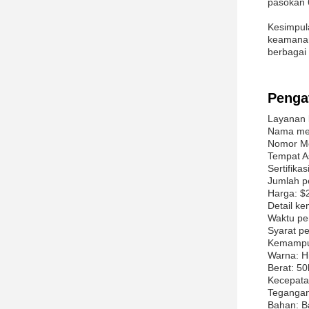
pasokan 6
Kesimpula
keamanan,
berbagai
Penga
Layanan k
Nama mer
Nomor Mo
Tempat A
Sertifika
Jumlah p
Harga: $
Detail k
Waktu pen
Syarat p
Kemampua
Warna: H
Berat: 50
Kecepata
Teganga
Bahan: Ba