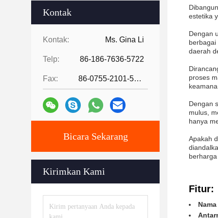
Dibangun 
Kontak
estetika 
Dengan u
Kontak:
Ms. Gina Li
berbagai
daerah de
Telp:
86-186-7636-5722
Dirancan
proses ma
Fax:
86-0755-2101-5736
keamanan
Dengan s
mulus, me
hanya me
Bicara Sekarang
Apakah di
diandalk
berharga
Kirimkan Kami
Fitur:
Nama 
Antar