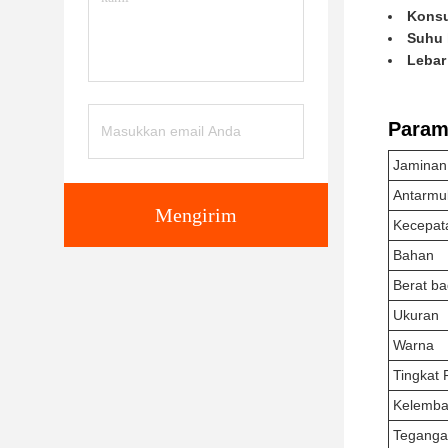
Konsu
Suhu 
Lebar
Parame
Jaminan
Antarmu
Mengirim
Kecepat
Bahan
Berat b
Ukuran
Warna
Tingkat 
Kelemb
Teganga