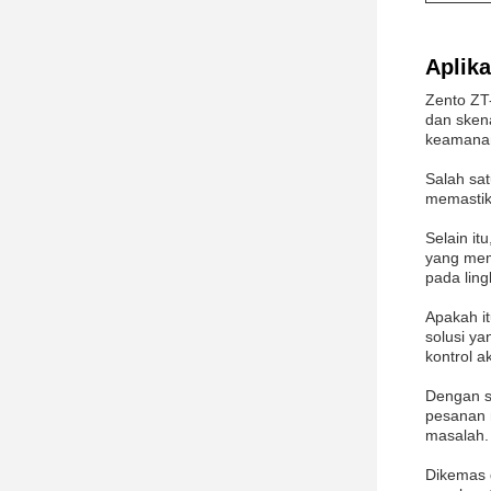
Aplika
Zento ZT
dan skena
keamanan
Salah sat
memastik
Selain it
yang mem
pada lin
Apakah it
solusi y
kontrol 
Dengan se
pesanan 
masalah.
Dikemas 