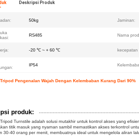
duk
Deskripsi Produk
badan:
50kg
Jaminan:
uka
RS485
Nama prod
kasi:
erja:
-20 ℃ ~ + 60 ℃
kecepatan l
IP54
Kelembaba
dungan:
r Tripod Pengenalan Wajah Dengan Kelembaban Kurang Dari 90%
psi produk:
ripod Turnstile adalah solusi mutakhir untuk kontrol akses yang efisi
kan titik masuk yang nyaman sambil memastikan akses terkontrol unt
n 30-40 orang per menit, membuatnya ideal untuk mengelola aliran lal