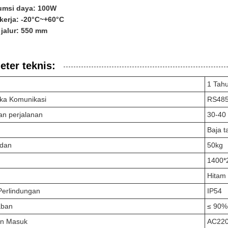
msi daya: 100W
kerja: -20°C~+60°C
 jalur: 550 mm
ter teknis:
1 Tah
ka Komunikasi
RS48
an perjalanan
30-40
Baja t
adan
50kg
1400*
Hitam
Perlindungan
IP54
aban
≤ 90%
n Masuk
AC22