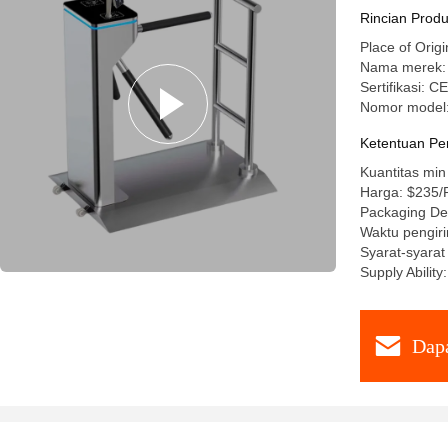
Rincian Prod
Place of Ori
Nama merek:
Sertifikasi: 
Nomor model
Ketentuan Pe
Kuantitas min
Harga: $235
Packaging De
Waktu pengiri
Syarat-syara
Supply Ability
Dapa