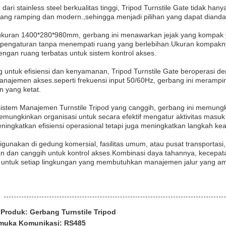
dari stainless steel berkualitas tinggi, Tripod Turnstile Gate tidak h
yang ramping dan modern.,sehingga menjadi pilihan yang dapat dianda
kuran 1400*280*980mm, gerbang ini menawarkan jejak yang kompak y
 pengaturan tanpa menempati ruang yang berlebihan.Ukuran kompak
ngan ruang terbatas untuk sistem kontrol akses.
g untuk efisiensi dan kenyamanan, Tripod Turnstile Gate beroperasi 
najemen akses.seperti frekuensi input 50/60Hz, gerbang ini merampin
 yang ketat.
istem Manajemen Turnstile Tripod yang canggih, gerbang ini memungki
mungkinkan organisasi untuk secara efektif mengatur aktivitas masuk
ningkatkan efisiensi operasional tetapi juga meningkatkan langkah 
gunakan di gedung komersial, fasilitas umum, atau pusat transportasi
an dan canggih untuk kontrol akses.Kombinasi daya tahannya, kecepa
 untuk setiap lingkungan yang membutuhkan manajemen jalur yang ama
Produk: Gerbang Turnstile Tripod
muka Komunikasi: RS485