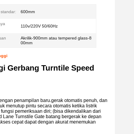
 standar:
600mm
aya
110v/220V 50/60Hz
asan
Akrilik-900mm atau tempered glass-8
00mm
nggi
i Gerbang Turntile Speed
dengan penampilan baru.gerak otomatis penuh, dan
k menutup pintu secara otomatis ketika listrik
fungsi pemeriksaan diri; (bisa dikendalikan dari
ed Lane Turnstile Gate batang bergerak ke depan
 akses cepat dapat dengan akurat menemukan