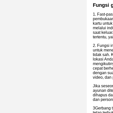
Fungsi g
1. Fast-pas
pembukaan 
kartu untu
melalui in
saat kelua
tertentu, y
2. Fungsi i
untuk mene
tidak sah.
lokasi And
mengikutin
cepat berh
dengan sua
video, dan 
Jika seseo
ayunan dit
dihapus da
dan person
3Gerbang tu
tetap terb