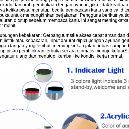
kartu dan arah pembukaan lengan ayunan, jika tidak keadaan al
hwa ketika pisau menutup, begitu pembacaan kartu yang valid te
uka untuk memungkinkan perjalanan. Pengguna berikutnya t
luran ditutup sebelum membaca kartu. Ini sangat meningkatkan l
r menit.
hubungan kebakaran: Gerbang turnstile akses cepat aman dan da
listrik atau kebakaran, input darurat dipicu,lengan ayunan ge
ngan tangan yang lembut, memungkinkan jalan bebas sampai da
tutup.pisau pemblokiran terbuka secara otomatis menuju keluarS
engatur ulang dan menutup, kembali ke kondisi kerja normal.