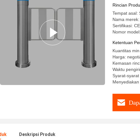
Rincian Prod
Tempat asal:
Nama merek:
Sertifikasi: 
Nomor model
Ketentuan Pe
Kuantitas min
Harga: negoti
Kemasan rinci
Waktu pengiri
Syarat-syara
Menyediakan 
Dapa
duk
Deskripsi Produk