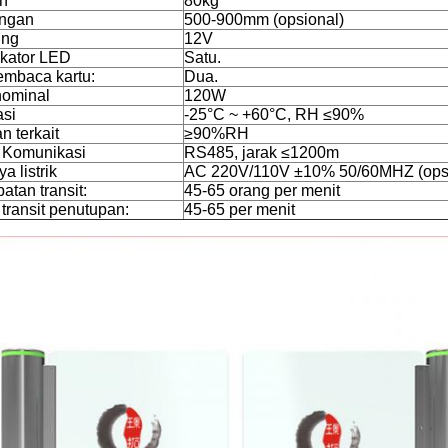
an
80kg
engan
500-900mm (opsional)
ing
12V
kator LED
Satu.
embaca kartu:
Dua.
nominal
120W
asi
-25°C ~ +60°C, RH ≤90%
 terkait
≥90%RH
 Komunikasi
RS485, jarak ≤1200m
 listrik
AC 220V/110V ±10% 50/60MHZ (opsi
atan transit:
45-65 orang per menit
transit penutupan:
45-65 per menit