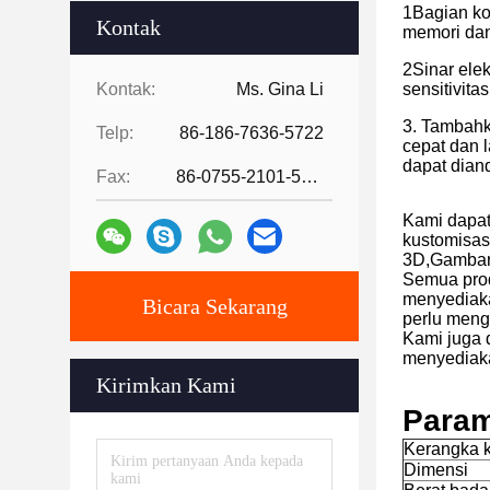
1Bagian ko
Kontak
memori da
2Sinar ele
Kontak:
Ms. Gina Li
sensitivita
3. Tambahk
Telp:
86-186-7636-5722
cepat dan l
dapat diand
Fax:
86-0755-2101-5736
Kami dapat
kustomisas
3D,Gambar 
Semua prod
menyediaka
Bicara Sekarang
perlu meng
Kami juga 
menyediakan
Kirimkan Kami
Param
Kerangka k
Dimensi