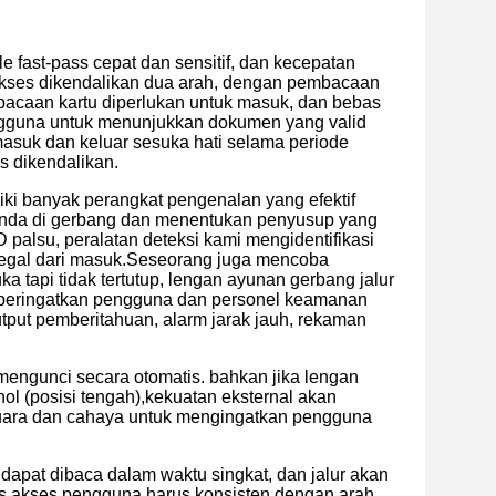
le fast-pass cepat dan sensitif, dan kecepatan
akses dikendalikan dua arah, dengan pembacaan
mbacaan kartu diperlukan untuk masuk, dan bebas
engguna untuk menunjukkan dokumen yang valid
masuk dan keluar sesuka hati selama periode
es dikendalikan.
iliki banyak perangkat pengenalan yang efektif
Anda di gerbang dan menentukan penyusup yang
 palsu, peralatan deteksi kami mengidentifikasi
ilegal dari masuk.Seseorang juga mencoba
 tapi tidak tertutup, lengan ayunan gerbang jalur
mperingatkan pengguna dan personel keamanan
put pemberitahuan, alarm jarak jauh, rekaman
mengunci secara otomatis. bahkan jika lengan
l (posisi tengah),kekuatan eksternal akan
suara dan cahaya untuk mengingatkan pengguna
 dapat dibaca dalam waktu singkat, dan jalur akan
tus akses pengguna harus konsisten dengan arah