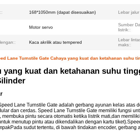
::
168*1050mm (dapat disesuaikan)
Lebar jalur
Sumber D
Motor servo
listrik::
Lebar lint
lengan::
Kaca akrilik atau tempered
maks::
eed Lane Turnstile Gate Cahaya yang kuat dan ketahanan suhu ti
yang kuat dan ketahanan suhu tingg
ilinder
r
Speed Lane Turnstile Gate adalah gerbang ayunan kelas atas 
lar dan cerdas. Speed Lane Turnstile Gate memiliki fungsi untu
 membuka pintu secara otomatis ketika listrik mati,dan memiliki 
 untuk menutup pintu atau dikendalikan dengan kartu tiket).Spe
mpakPada sudut tertentu, di bawah tindakan encoder, gerbang