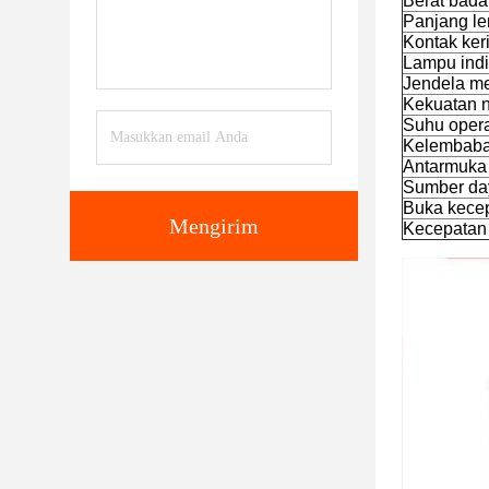
Berat bad
Panjang l
Kontak ker
Lampu indi
Jendela m
Kekuatan 
Suhu oper
Kelembaban
Antarmuka
Sumber daya
Buka kecep
Mengirim
Kecepatan 