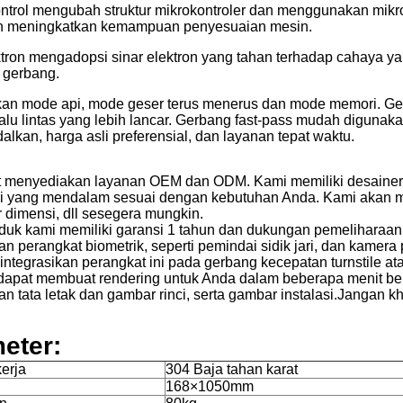
ntrol mengubah struktur mikrokontroler dan menggunakan mikro
n meningkatkan kemampuan penyesuaian mesin.
ktron mengadopsi sinar elektron yang tahan terhadap cahaya ya
s gerbang.
an mode api, mode geser terus menerus dan mode memori. Gerb
alu lintas yang lebih lancar. Gerbang fast-pass mudah digunaka
alkan, harga asli preferensial, dan layanan tepat waktu.
 menyediakan layanan OEM dan ODM. Kami memiliki desainer
i yang mendalam sesuai dengan kebutuhan Anda. Kami akan m
dimensi, dll sesegera mungkin.
uk kami memiliki garansi 1 tahun dan dukungan pemeliharaan
n perangkat biometrik, seperti pemindai sidik jari, dan kame
integrasikan perangkat ini pada gerbang kecepatan turnstile at
dapat membuat rendering untuk Anda dalam beberapa menit ber
 tata letak dan gambar rinci, serta gambar instalasi.Jangan kha
eter:
erja
304 Baja tahan karat
168×1050mm