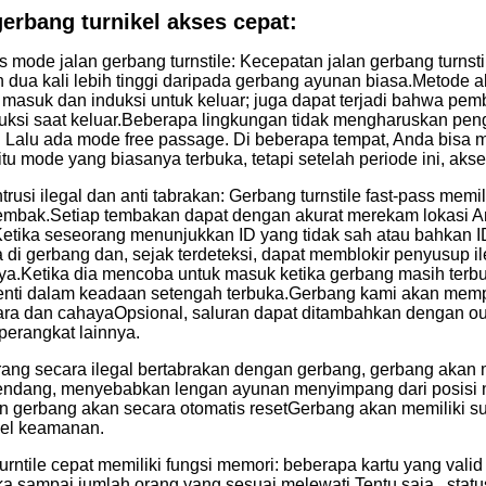
erbang turnikel akses cepat:
s mode jalan gerbang turnstile: Kecepatan jalan gerbang turnsti
dua kali lebih tinggi daripada gerbang ayunan biasa.Metode 
k masuk dan induksi untuk keluar; juga dapat terjadi bahwa pe
duksi saat keluar.Beberapa lingkungan tidak mengharuskan p
r. Lalu ada mode free passage. Di beberapa tempat, Anda bisa 
aitu mode yang biasanya terbuka, tetapi setelah periode ini, aks
ntrusi ilegal dan anti tabrakan: Gerbang turnstile fast-pass mem
mbak.Setiap tembakan dapat dengan akurat merekam lokasi 
 Ketika seseorang menunjukkan ID yang tidak sah atau bahkan ID
a di gerbang dan, sejak terdeteksi, dapat memblokir penyusup 
ya.Ketika dia mencoba untuk masuk ketika gerbang masih terbuka
enti dalam keadaan setengah terbuka.Gerbang kami akan me
ra dan cahayaOpsional, saluran dapat ditambahkan dengan out
perangkat lainnya.
rang secara ilegal bertabrakan dengan gerbang, gerbang akan 
endang, menyebabkan lengan ayunan menyimpang dari posisi no
n gerbang akan secara otomatis resetGerbang akan memiliki 
el keamanan.
rntile cepat memiliki fungsi memori: beberapa kartu yang valid
uka sampai jumlah orang yang sesuai melewati.Tentu saja., sta