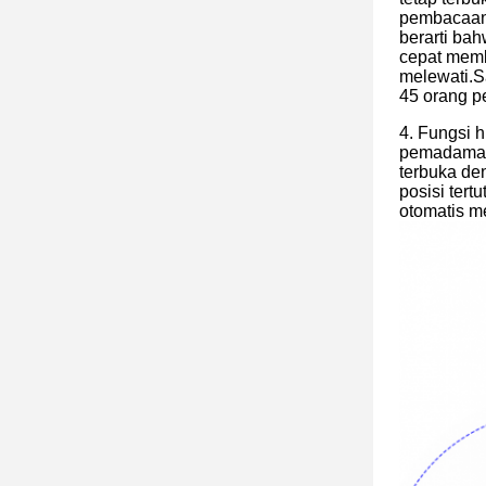
pembacaan 
berarti ba
cepat memb
melewati.Sa
45 orang pe
4. Fungsi 
pemadaman 
terbuka de
posisi ter
otomatis m