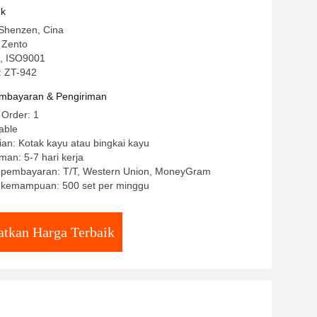
uk
 Shenzen, Cina
 Zento
CE, ISO9001
: ZT-942
mbayaran & Pengiriman
 Order: 1
able
an: Kotak kayu atau bingkai kayu
man: 5-7 hari kerja
t pembayaran: T/T, Western Union, MoneyGram
kemampuan: 500 set per minggu
tkan Harga Terbaik