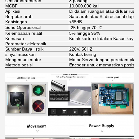
sensor inframerah
8 pasang
MCBF
10.000.000 kali
Aplikasi
Di dalam ruangan atau di luar rua
Berputar arah
Satu arah atau Bi-directional dapat
Kebisingan
<55dB
Suhu Operasional
-25 hingga 70 ℃
Kelembaban relatif
5% hingga 95%
Kemasan
Kotak karton di dalam.Kasus kayu d
Parameter elektronik
Sumber Daya listrik
220V, 50HZ
sinyal masukan
Kontak kering
Mengemudi motor
Motor Servo dengan peredam plan
Metode posisi
Encoder untuk memastikan posisi a