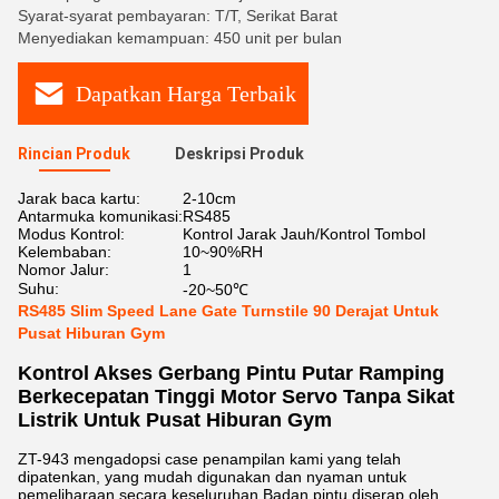
Syarat-syarat pembayaran: T/T, Serikat Barat
Menyediakan kemampuan: 450 unit per bulan
Dapatkan Harga Terbaik
Rincian Produk
Deskripsi Produk
Jarak baca kartu:
2-10cm
Antarmuka komunikasi:
RS485
Modus Kontrol:
Kontrol Jarak Jauh/Kontrol Tombol
Kelembaban:
10~90%RH
Nomor Jalur:
1
Suhu:
-20~50℃
RS485 Slim Speed ​​​​Lane Gate Turnstile 90 Derajat Untuk
Pusat Hiburan Gym
Kontrol Akses Gerbang Pintu Putar Ramping
Berkecepatan Tinggi Motor Servo Tanpa Sikat
Listrik Untuk Pusat Hiburan Gym
ZT-943 mengadopsi case penampilan kami yang telah
dipatenkan, yang mudah digunakan dan nyaman untuk
pemeliharaan secara keseluruhan.Badan pintu diserap oleh