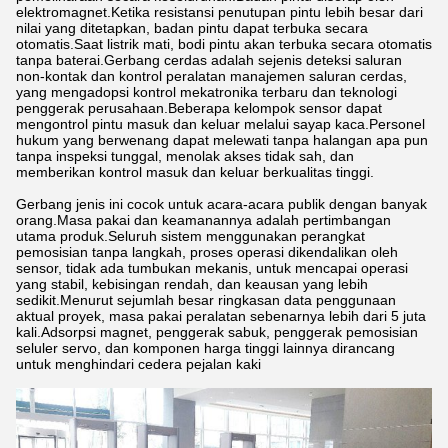
elektromagnet.Ketika resistansi penutupan pintu lebih besar dari
nilai yang ditetapkan, badan pintu dapat terbuka secara
otomatis.Saat listrik mati, bodi pintu akan terbuka secara otomatis
tanpa baterai.Gerbang cerdas adalah sejenis deteksi saluran
non-kontak dan kontrol peralatan manajemen saluran cerdas,
yang mengadopsi kontrol mekatronika terbaru dan teknologi
penggerak perusahaan.Beberapa kelompok sensor dapat
mengontrol pintu masuk dan keluar melalui sayap kaca.Personel
hukum yang berwenang dapat melewati tanpa halangan apa pun
tanpa inspeksi tunggal, menolak akses tidak sah, dan
memberikan kontrol masuk dan keluar berkualitas tinggi.
Gerbang jenis ini cocok untuk acara-acara publik dengan banyak
orang.Masa pakai dan keamanannya adalah pertimbangan
utama produk.Seluruh sistem menggunakan perangkat
pemosisian tanpa langkah, proses operasi dikendalikan oleh
sensor, tidak ada tumbukan mekanis, untuk mencapai operasi
yang stabil, kebisingan rendah, dan keausan yang lebih
sedikit.Menurut sejumlah besar ringkasan data penggunaan
aktual proyek, masa pakai peralatan sebenarnya lebih dari 5 juta
kali.Adsorpsi magnet, penggerak sabuk, penggerak pemosisian
seluler servo, dan komponen harga tinggi lainnya dirancang
untuk menghindari cedera pejalan kaki