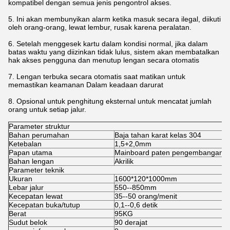
kompatibel dengan semua jenis pengontrol akses.
5. Ini akan membunyikan alarm ketika masuk secara ilegal, diikuti
oleh orang-orang, lewat lembur, rusak karena peralatan.
6. Setelah menggesek kartu dalam kondisi normal, jika dalam
batas waktu yang diizinkan tidak lulus, sistem akan membatalkan
hak akses pengguna dan menutup lengan secara otomatis
7. Lengan terbuka secara otomatis saat matikan untuk
memastikan keamanan Dalam keadaan darurat
8. Opsional untuk penghitung eksternal untuk mencatat jumlah
orang untuk setiap jalur.
Parameter struktur
Bahan perumahan
Baja tahan karat kelas 304
Ketebalan
1,5+2,0mm
Papan utama
Mainboard paten pengembangan i
Bahan lengan
Akrilik
Parameter teknik
Ukuran
1600*120*1000mm
Lebar jalur
550--850mm
Kecepatan lewat
35--50 orang/menit
Kecepatan buka/tutup
0,1--0,6 detik
Berat
95KG
Sudut belok
90 derajat