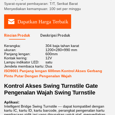
Syarat-syarat pembayaran: T/T, Serikat Barat
Menyediakan kemampuan: 100 set per minggu
Dapatkan Harga Terbaik
Rincian Produk
Deskripsi Produk
Kerangka:
304 baja tahan karat
ukuran:
1200×280×990 mm
Panjang lengan:
600mm
Kontak kering:
12V
Lampu indikator LED:
satu
Jendela membaca kartu::
Dua
ISO9001 Panjang lengan 600mm Kontrol Akses Gerbang
Pintu Putar Dengan Pengenalan Wajah
Kontrol Akses Swing Turnstile Gate
Pengenalan Wajah Swing Turnstile
Aplikasi:
Intelligent Bridge Swing Turnstile --- dapat kompatibel dengan
kartu IC, kartu ID, kartu barcode, perangkat pengenalan kartu
pembacaan sidik jari yang digunakan untuk staf, menyediakan