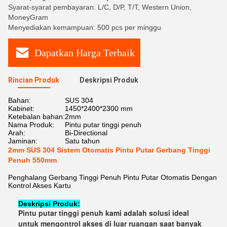
Syarat-syarat pembayaran: L/C, D/P, T/T, Western Union,
MoneyGram
Menyediakan kemampuan: 500 pcs per minggu
Dapatkan Harga Terbaik
Rincian Produk
Deskripsi Produk
Bahan:
SUS 304
Kabinet:
1450*2400*2300 mm
Ketebalan bahan:
2mm
Nama Produk:
Pintu putar tinggi penuh
Arah:
Bi-Directional
Jaminan:
Satu tahun
2mm SUS 304 Sistem Otomatis Pintu Putar Gerbang Tinggi
Penuh 550mm
Penghalang Gerbang Tinggi Penuh Pintu Putar Otomatis Dengan
Kontrol Akses Kartu
Deskripsi Produk:
Pintu putar tinggi penuh kami adalah solusi ideal
untuk mengontrol akses di luar ruangan saat banyak