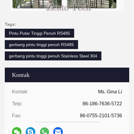
Tags:
Pintu Putar Tinggi Penuh RS485
gerbang pintu tinggi penuh RS485
gerbang pintu tinggi penuh Stainless Steel 304
Kontak
Kontak:
Ms. Gina Li
Telp:
86-186-7636-5722
Fax:
86-0755-2101-5736