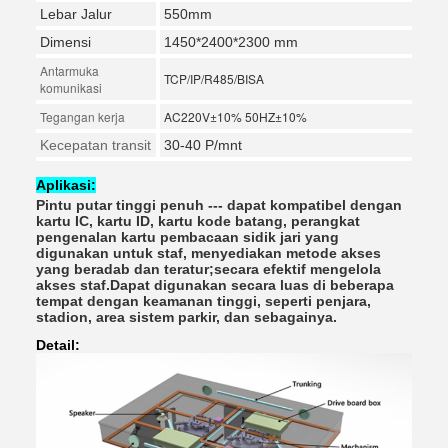
Lebar Jalur
550mm
Dimensi
1450*2400*2300 mm
Antarmuka
TCP/IP/R485/BISA
komunikasi
Tegangan kerja
AC220V±10% 50HZ±10%
Kecepatan transit
30-40 P/mnt
Aplikasi:
Pintu putar tinggi penuh --- dapat kompatibel dengan 
kartu IC, kartu ID, kartu kode batang, perangkat 
pengenalan kartu pembacaan sidik jari yang 
digunakan untuk staf, menyediakan metode akses 
yang beradab dan teratur;secara efektif mengelola 
akses staf.Dapat digunakan secara luas di beberapa 
tempat dengan keamanan tinggi, seperti penjara, 
stadion, area sistem parkir, dan sebagainya.
Detail: